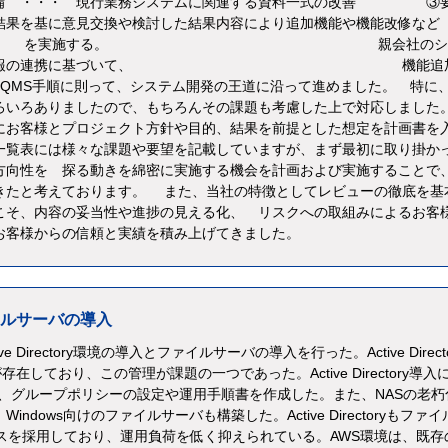
・・・ 現行業務システムに関連する資料一式の改善 ③
析結果を基に意見交換や検討した結果内容により追加機能や機能改修
る。 親会社のシス
機能による情報の連携に基づいて、 機能追
社QMS手順に則って、システム開発の王道に沿って進めました。 特に
ろいろありましたので、もちろんその課題も考慮した上で対応しまし
にお客様とプロジェクト方針や目的、結果を前提とした想定を計画書を
一覧表には様々な課題や要望を記載していますが、まず最初に取り掛か
方向性を 探る動きを綿密に実施する機会を計画および実施することで
きたと考えております。 また、当社の特徴としてレビューの徹底を基
こそ、内容の妥当性や進捗の見える化、 リスクへの取組みによるお客
お客様からの信頼と実績を積み上げてきました。
ファイルサーバの導入
ve Directory環境の導入とファイルサーバの導入を行った。Active Direct
が存在しており、この管理が課題の一つであった。Active Directory導入
、グループポリシーの設定や運用手順書を作成した。また、NASの老朽
dows向けのファイルサーバも構築した。Active Directoryもファイ
スを採用しており、運用負荷を低く抑えられている。AWS環境は、既存