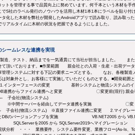
のロットを管理する事で品質向上に努めています。何千本という木材を手
こでS社のラベル発行のノウハウを活用し木材1本1本にラベルを貼り付
タ化した木材を弊社が開発したAndroidアプリで読み取り、読み取っ
事でリアルタイムに木材の状況を把握できるようにしました。
のシームレスな連携を実現
製造、テスト、納品までを一気通貫にて当社が担当しました。 また
せて頂いております。■作業範囲 親会社との入荷・生産・出荷データ
庫管理システムに対する下記の要求ニーズとする。 なお、各種製造
応は対象外とし、お客様にて実施していただくものとする。■開発範囲
 1.インターフェースの変更 基幹システムと物流システムのイ
DB連携からファイル連携へと変更 〇変更前(現行):親会社
中間サーバー ⇔ 子会社(物流システム
を経由してデータ連携を実施 〇
 ⇔ 子会社(物流システム) ※直接ファイル連携に変更 2.マイグレ
のバージョンアップを実施 VB.NET2005 から VB.N
erverを2005 から SQLServer2019へマイグレーション 
・・・ 業務要件、システム要件変更、業務フロー(As-Is、To-