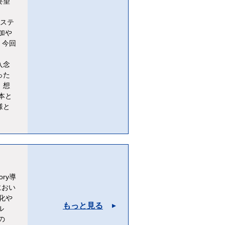
要望
など
テ
加や
、今回
た。
入念
った
、想
本と
様と
ory導
におい
化や
もっと見る
ル
の