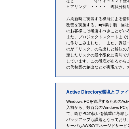
など ②ドキュメント整備 
ヒアリング ・・・・ 現状分
を実施す
ム刷新時に実装する
改善を実施する。■作業手順 当
のお客様には考慮すべきことがい
また、プロジェクトスタートまで
に作りこみました。 また、課題
のが「リスク」の洗出しと解決の
定したリスクの最小限化に寄与で
しています。この徹底があるから
の代替案の創出などが実現でき、
Active Directory環境と
Windows PCを管理するためのActi
入前から、数百台のWindows PC
て、既存PCの扱いを慎重に考慮し
バックアップも課題となっており、Win
サーバもAWSのマネージドサービ