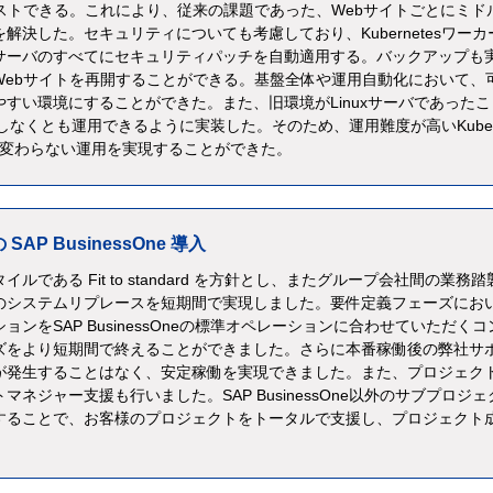
ストできる。これにより、従来の課題であった、Webサイトごとにミド
決した。セキュリティについても考慮しており、Kubernetesワーカ
サーバのすべてにセキュリティパッチを自動適用する。バックアップも
Webサイトを再開することができる。基盤全体や運用自動化において、
すい環境にすることができた。また、旧環境がLinuxサーバであったこ
意識しなくとも運用できるように実装した。そのため、運用難度が高いKubern
く変わらない運用を実現することができた。
P BusinessOne 導入
である Fit to standard を方針とし、またグループ会社間の業務踏
のシステムリプレースを短期間で実現しました。要件定義フェーズにお
ンをSAP BusinessOneの標準オペレーションに合わせていただくコ
ズをより短期間で終えることができました。さらに本番稼働後の弊社サ
が発生することはなく、安定稼働を実現できました。また、プロジェク
ネジャー支援も行いました。SAP BusinessOne以外のサブプロジェ
することで、お客様のプロジェクトをトータルで支援し、プロジェクト