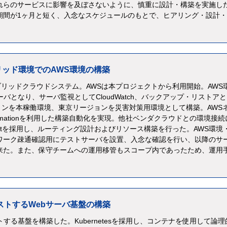
れらのサービスに影響を及ぼさないように、慎重に設計・構築を実施し
期間が1ヶ月と短く、入念なスケジュールのもとで、ヒアリング・設計
リッド環境でのAWS環境の構築
ブリッドクラウドシステム。AWSは本プロジェクトから利用開始。AWS
サーバとなり、サーバ監視としてCloudWatch、バックアップ・リストア
ージョンを本稼働環境、東京リージョンを災害対策用環境として構築。AWS
ormationを利用した構築自動化を実現。他社ベンダクラウドとの環境接続
onnectを採用し、ルーティング設計およびリソース構築を行った。AWS環境
ワーク疎通確認用にテストサーバを設置、入念な確認を行い、以降のサ
来た。また、保守チームへの運用移管もスコープ内であったため、運用
ストするWebサーバ基盤の構築
する基盤を構築した。Kubernetesを採用し、コンテナを使用して論理