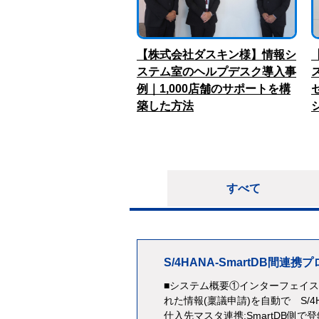
【株式会社ダスキン様】情報シ
ステム室のヘルプデスク導入事
例｜1,000店舗のサポートを構
築した方法
すべて
S/4HANA-SmartDB間連
■システム概要①インターフェイス開
れた情報(稟議申請)を自動で S/
仕入先マスタ連携:SmartDB側