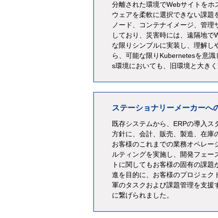
分離された環境でWebサイトをホ
ウェアを柔軟に選択できない課題を解
ノード、コンテナイメージ、管理
しており、災害時には、遠隔地で
な限りシンプルに実装し、理解しや
ら、可能な限りKubernetesを
s環境においても、旧環境と大き
ステーショナリーメーカーへの SA
既存システムから、ERPの導入スタイル
方針に、会計、販売、製造、在庫
お客様のこれまでの業務オペレーショ
ルティングを実施し、開発フェー
トに関してもお客様の固有の課題
進を目的に、お客様のプロジェクトマ
軍のタスクおよび課題管理を支援
に繋げられました。