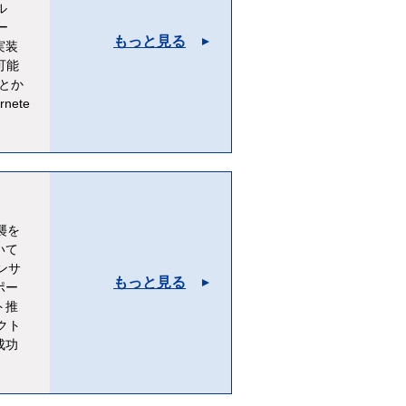
ル
ー
もっと見る
実装
可能
とか
ete
襲を
いて
ンサ
もっと見る
ポー
ト推
クト
成功