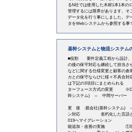
るN社では使用した木材1本1本
管理するには限界があります。そ
データ化を行う事にしました。デー
タをWebシステムから参照する
基幹システムと物流システム
■役割 要件定義工程から設計、
の後の保守対応も継続して担当さ
などに関する仕様変更と顧客の倉
カとの保守ならびに様々不具合対
は下記の3項目にまとめられる
ターフェース方式の変更 ※
幹システム) ⇔ 
※中間サーバー
更 後 :親会社(基幹システム)
ン対応 老朽化した言語とDB
019へマイグレーション SQLS
能追加・改善の実施 ①現状分析 