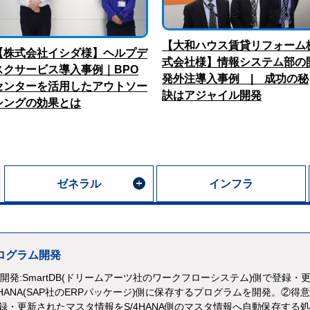
【大和ハウス賃貸リフォーム
【株式会社イシダ様】ヘルプデ
式会社様】情報システム部の
スクサービス導入事例｜BPO
発外注導入事例 | 成功の秘
センターを活用したアウトソー
訣はアジャイル開発
シングの効果とは
ゼネラル
インフラ
携プログラム開発
発:SmartDB(ドリームアーツ社のワークフローシステム)側で登録・
4HANA(SAP社のERPパッケージ)側に保存するプログラムを開発。②得
で登録・更新されたマスタ情報をS/4HANA側のマスタ情報へ自動保存する