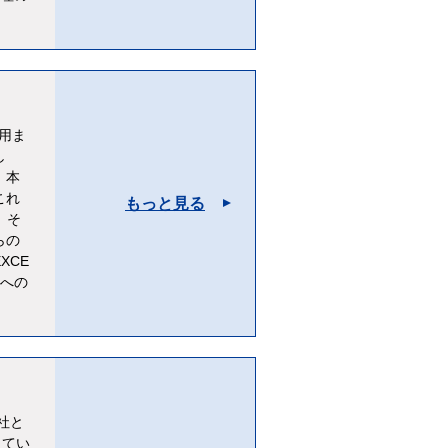
用ま
し
。本
これ
もっと見る
。そ
らの
XCE
ムへの
社と
ってい