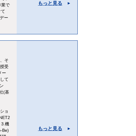
もっと見る
作業で
けて
たデー
、そ
授受
メー
として
ン
(基
)
変
ーショ
ET2
3.機
もっと見る
Be)