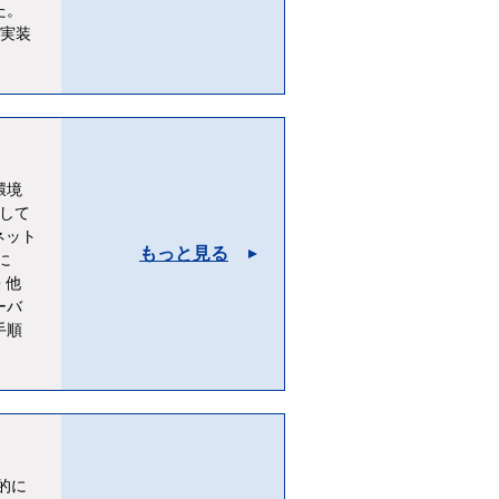
た。
・実装
環境
として
ネット
もっと見る
に
・他
ーバ
手順
的に