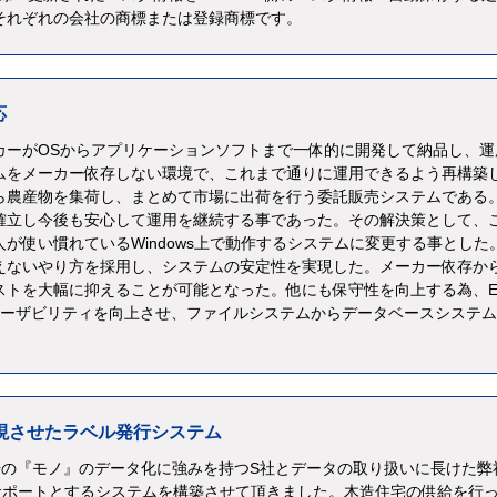
それぞれの会社の商標または登録商標です。
応
カーがOSからアプリケーションソフトまで一体的に開発して納品し、運
ムをメーカー依存しない環境で、これまで通りに運用できるよう再構築
ら農産物を集荷し、まとめて市場に出荷を行う委託販売システムである
確立し今後も安心して運用を継続する事であった。その解決策として、
が使い慣れているWindows上で動作するシステムに変更する事とした
えないやり方を採用し、システムの安定性を実現した。メーカー依存か
ストを大幅に抑えることが可能となった。他にも保守性を向上する為、E
ユーザビリティを向上させ、ファイルシステムからデータベースシステ
現させたラベル発行システム
場の『モノ』のデータ化に強みを持つS社とデータの取り扱いに長けた弊
サポートとするシステムを構築させて頂きました。木造住宅の供給を行