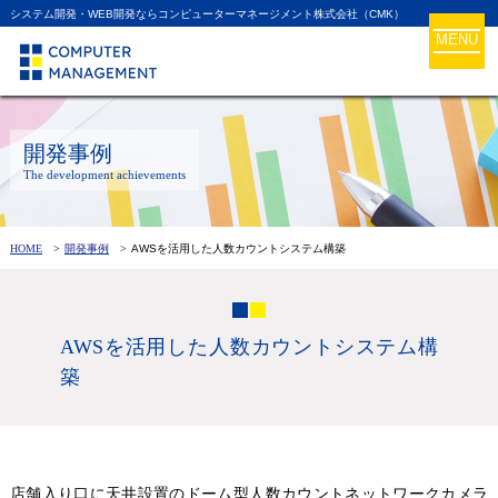
システム開発・WEB開発ならコンピューターマネージメント株式会社（CMK）
MENU
開発事例
The development achievements
HOME
開発事例
AWSを活用した人数カウントシステム構築
AWSを活用した人数カウントシステム構
築
店舗入り口に天井設置のドーム型人数カウントネットワークカメラ