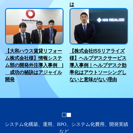
は
【大和ハウス賃貸リフォー
【株式会社ISSリアライズ
ム株式会社様】情報システ
様】ヘルプデスクサービス
ム部の開発外注導入事例 |
導入事例｜ヘルプデスク効
成功の秘訣はアジャイル
率化はアウトソーシングし
開発
ないと意味がない理由
システム化構築、運用、BPO、システム化費用、開発実績
など、