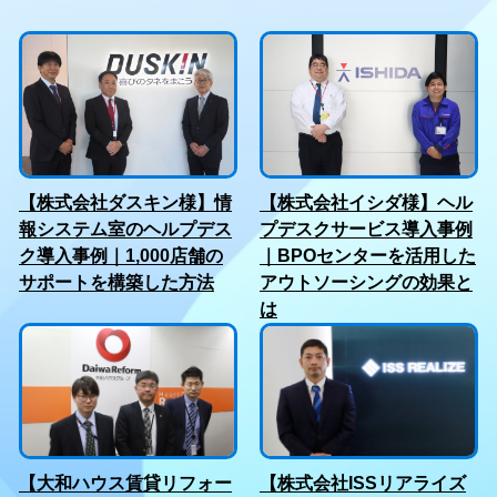
【株式会社ダスキン様】情
【株式会社イシダ様】ヘル
報システム室のヘルプデス
プデスクサービス導入事例
ク導入事例｜1,000店舗の
｜BPOセンターを活用した
サポートを構築した方法
アウトソーシングの効果と
は
【大和ハウス賃貸リフォー
【株式会社ISSリアライズ