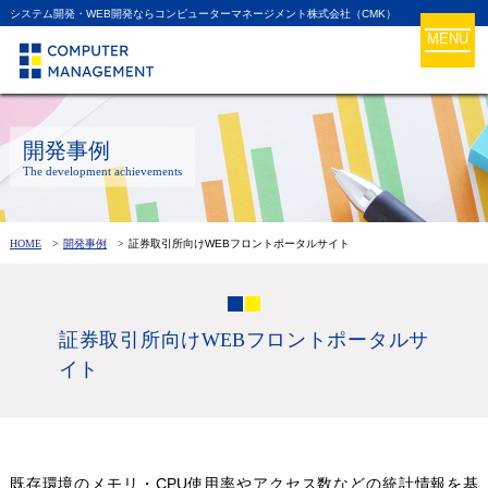
システム開発・WEB開発ならコンピューターマネージメント株式会社（CMK）
MENU
開発事例
The development achievements
HOME
開発事例
証券取引所向けWEBフロントポータルサイト
証券取引所向けWEBフロントポータルサ
イト
既存環境のメモリ・CPU使用率やアクセス数などの統計情報を基