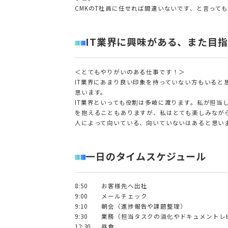
CMKのT社員に任せれば間違いないです、と言って
IT業界に興味がある、また目
＜とてもやりがいのある仕事です！＞
IT業界にあまり良い印象を持っていない方もいる
思います。
IT業界といっても役割は多岐に渡ります。私が担
を抱えることもありますが、私はとても楽しみなが
人によって向いている、向いていないはあると思いま
一日のタイムスケジュール
8:50
お客様先へ出社
9:00
メールチェック
9:10
朝会（進捗報告や課題整理）
9:30
業務（担当タスクの消化やドキュメントレ
12:30
昼食