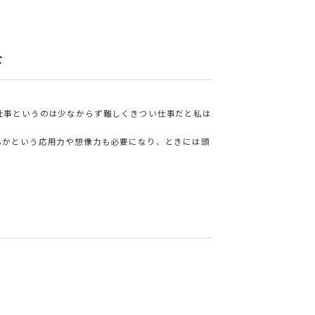
を
仕事というのは少なからず難しくきつい仕事だと私は
るかという応用力や想像力も必要になり、ときには頭