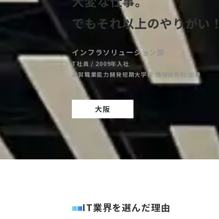
大変な仕事。
でもそれ以上のやりがい
インフラソリューション部
T社員 / 2009年入社
滋賀職業能力開発短期大学校 情報技術科 出身
大阪
IT業界を選んだ理由