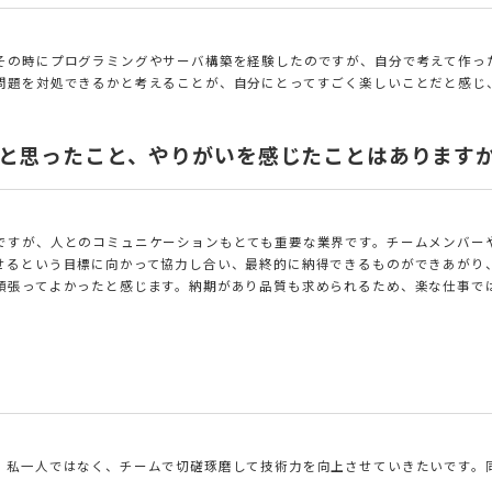
その時にプログラミングやサーバ構築を経験したのですが、自分で考えて作っ
問題を対処できるかと考えることが、自分にとってすごく楽しいことだと感じ、
！と思ったこと、やりがいを感じたことはあります
ですが、人とのコミュニケーションもとても重要な業界です。チームメンバー
せるという目標に向かって協力し合い、最終的に納得できるものができあがり
頑張ってよかったと感じます。納期があり品質も求められるため、楽な仕事で
。私一人ではなく、チームで切磋琢磨して技術力を向上させていきたいです。