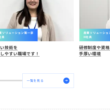
業ソリューション第一部
産業ソリューショ
社員
H社員
広い技術を
研修制度や資格
ばしやすい職場です！
手厚い環境
一覧を見る