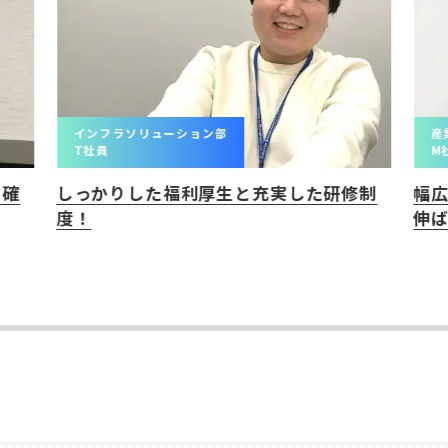
インフラソリューション部
産
T社員
M
。確
しっかりした福利厚生と充実した研修制
幅
度！
伸